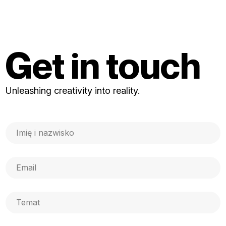
Get in touch
U
n
l
e
a
s
h
i
n
g
c
r
e
a
t
i
v
i
t
y
i
n
t
o
r
e
a
l
i
t
y.