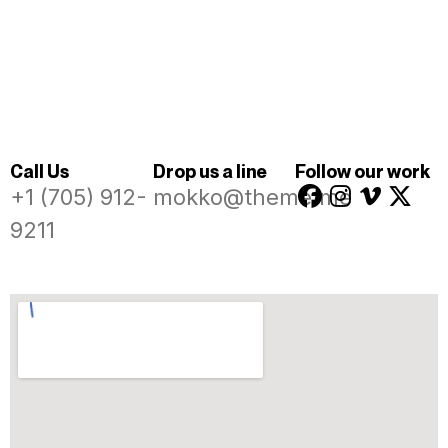
Call Us
Drop us a line
Follow our work
+1 (705) 912-
mokko@theme.me
9211